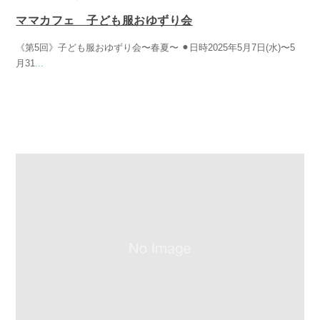
ママカフェ 子ども服おゆずり会
《第5回》子ども服おゆずり会〜春夏〜 ⚫︎日時2025年5月7日(水)〜5
月31
...