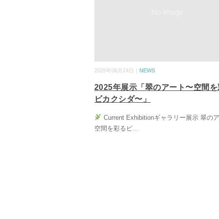
2025年06月24日｜
NEWS
2025年展示「翠のアート〜空間
ビカクシダ〜」
Current Exhibitionギャラリー展示 翠
空間を彩るビ
...