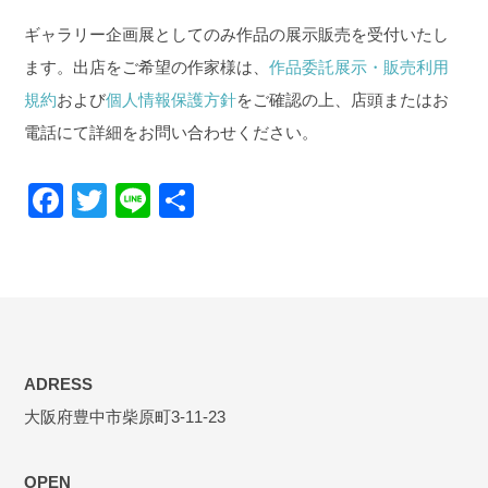
ギャラリー企画展としてのみ作品の展示販売を受付いたし
ます。出店をご希望の作家様は、
作品委託展示・販売利用
規約
および
個人情報保護方針
をご確認の上、店頭またはお
電話にて詳細をお問い合わせください。
F
T
Li
共
a
wi
n
有
c
tt
e
e
er
b
o
ADRESS
o
大阪府豊中市柴原町3-11-23
k
OPEN