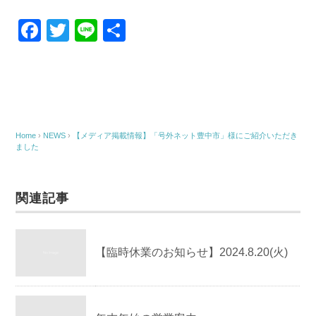
F
T
Li
共
a
wi
n
有
c
tt
e
e
er
b
o
Home
›
NEWS
›
【メディア掲載情報】「号外ネット豊中市」様にご紹介いただき
ました
o
k
関連記事
【臨時休業のお知らせ】2024.8.20(火)