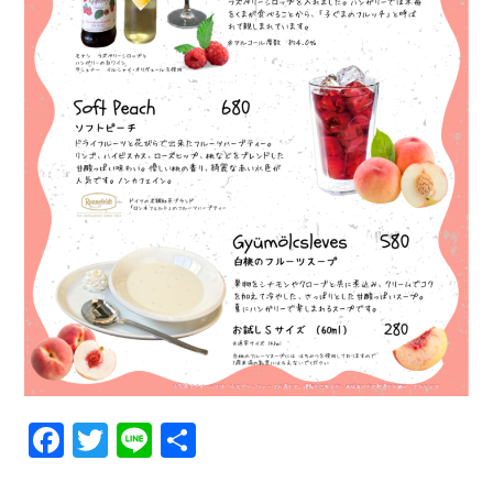
F
T
Li
共
a
wi
n
有