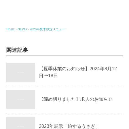
c
tt
e
e
er
b
o
Home
›
NEWS
›
2026年夏季限定メニュー
o
k
関連記事
【夏季休業のお知らせ】2024年8月12
日〜18日
【締め切りました】求人のお知らせ
2023年展示「旅するうさぎ」