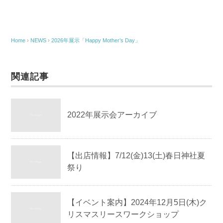
e
er
b
o
Home
›
NEWS
›
2026年展示「Happy Mother’s Day」
o
k
関連記事
2022年展示会アーカイブ
【出店情報】7/12(金)13(土)春日神社夏
祭り
【イベント案内】2024年12月5日(木)ク
リスマスリースワークショップ