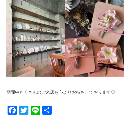
期間中たくさんのご来店を
心よりお待ちしております♡
F
T
Li
共
a
wi
n
有
c
tt
e