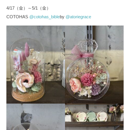
4/17（金）～5/1（金）
COTOHAS
@cotohas_bible
by
@atoriegrace