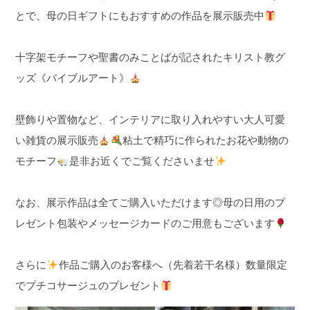
とで、母の日ギフトにもおすすめの
作品を展示販売中
十字架モチーフや聖書のみことばが記された
キリスト教グ
ッズ《バイブルアート》
壁飾りや置物など、
インテリアに取り入れやすい
大人可愛
い雑貨の展示販売
粘土で精巧に作られたお花や動物の
モチーフ
是非お近くでご覧くださいませ
なお、展示作品は全てご購入いただけます◎
母の日用のプ
レゼント包装や
メッセージカードのご用意もございます
さらに
作品ご購入のお客様へ（先着若干名様）
数量限定
でプチコサージュのプレゼント